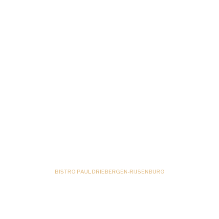
BISTRO PAUL DRIEBERGEN-RIJSENBURG
Eerlijk eten, fijne sfeer
en ongedwongen